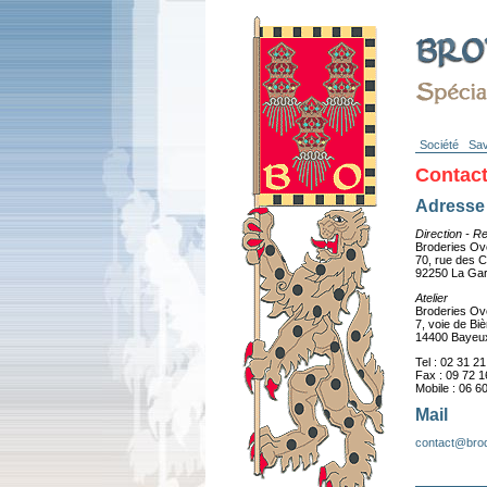
Société
Sav
Contac
Adresse
Direction - R
Broderies Ov
70, rue des 
92250 La Ga
Atelier
Broderies Ov
7, voie de Biè
14400 Bayeu
Tel : 02 31 2
Fax : 09 72 1
Mobile : 06 6
Mail
contact@brod